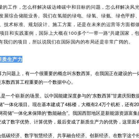
大量的工作，怎么样解决
碳达峰碳中和
目标的问题，怎么样解决风
发展综合储能业务。我们在氢能的绿电、绿氢、绿氨、绿色甲醇
、技术标准、规划设计、施工方案，还是在未来的运营等方面都
项目和实践案例，国际上大概在100多个“一带一路”共建国家，
有我们的项目，所以说我们在国际国内的布局还是非常广阔的。
新质生产力
算力问题上，有一个很重要的概念叫东数西算。在我国正在建设的一
是
东数西算工程
重要的一个数据中心。
也是一个崭新的场景。
以中国能建深度参与的“东数西算”甘肃庆阳数
储
”一体化项目。现在基本建成了4栋楼，大概有2.4万个机柜，还有
网荷储”一体化来保障的“数能融合”。我国西部地区是新能源资源富
变成了数字优势、计算优势，最后变成了新质生产力的优势，这里面
色低碳经济、数字智慧经济、共享融合经济、创新经济。在数字这个经