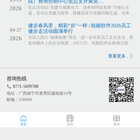
院）费用控制中心党总支开展党…
2026
此次活动以“党建引领聚合力、业务协同促发展”为核心主
题，旨在以党建为纽带，搭建起双方党建经验互鉴、业务信
息化深度融合、技术协同共进的交流平台，推动党建工作与
生产…
健步春风里，精彩“步”一样 | 桂能软件2026员工
04-27
健步走活动圆满举行
2026
为深入践行“健康能建”理念，进一步丰富员工文化生活，营
造积极向上的企业氛围，4月25日，桂能软件在南湖公园成
功举办“2026‘步’一样的精彩”员工健步走活动。公…
查看更多..
咨询热线
0771-5699788
地址：广西南宁市青秀区建政路10号
邮编：530000
首页
新闻
案例